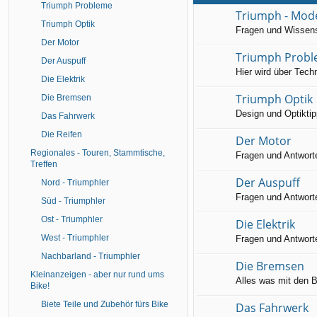
Triumph Probleme
Triumph - Mode
Triumph Optik
Fragen und Wissen
Der Motor
Triumph Prob
Der Auspuff
Hier wird über Tech
Die Elektrik
Triumph Optik
Die Bremsen
Design und Optiktip
Das Fahrwerk
Die Reifen
Der Motor
Regionales - Touren, Stammtische,
Fragen und Antwort
Treffen
Der Auspuff
Nord - Triumphler
Fragen und Antwort
Süd - Triumphler
Ost - Triumphler
Die Elektrik
West - Triumphler
Fragen und Antworte
Nachbarland - Triumphler
Die Bremsen
Kleinanzeigen - aber nur rund ums
Alles was mit den 
Bike!
Biete Teile und Zubehör fürs Bike
Das Fahrwerk