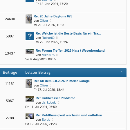
e
Fr 12. Jan 2024, 17:20
t
e
u
e
i
e
r
t
Re: 20 Jahre Daytona 675
s
B
r
24630
N
von
Oliver
t
e
a
e
Mi 29. Jul 2026, 11:33
e
i
g
u
r
t
Re: Welche ist die Beste Basis für ein Tra…
e
B
r
5007
N
von
Reiner62
s
e
a
e
Mi 22. Jan 2025, 15:24
t
i
g
u
e
t
Re: Forum Treffen 2026 Harz / Weserbergland
e
r
r
13437
N
von
Mike 675
s
B
a
e
So 9. Aug 2026, 08:55
t
e
g
u
e
i
e
r
t
Beiträge
Letzter Beitrag
s
B
r
t
e
a
e
Re: Ab dem 2.8.2026 in meier Garage
i
g
11161
N
r
von
Oliver
t
e
B
Fr 17. Jul 2026, 18:44
r
u
e
a
Re: Kühlwasser Probleme
e
i
g
5067
N
von
da_kobold
s
t
e
Do 11. Jul 2024, 07:50
t
r
u
e
a
Re: Kühlflüssigkeit wechseln und entlüften
e
r
g
2788
N
von
Sordo
s
B
e
So 12. Jul 2026, 21:23
t
e
u
e
i