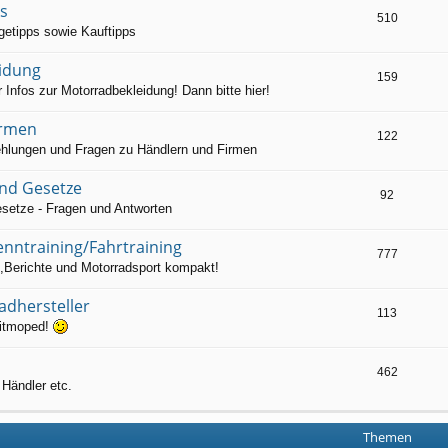
ks
510
getipps sowie Kauftipps
idung
159
r Infos zur Motorradbekleidung! Dann bitte hier!
irmen
122
hlungen und Fragen zu Händlern und Firmen
nd Gesetze
92
esetze - Fragen und Antworten
nntraining/Fahrtraining
777
e,Berichte und Motorradsport kompakt!
adhersteller
113
itmoped!
462
Händler etc.
Themen