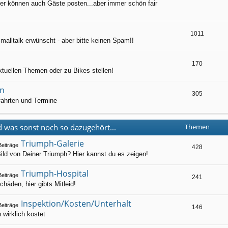
ier können auch Gäste posten...aber immer schön fair
1011
alltalk erwünscht - aber bitte keinen Spam!!
170
tuellen Themen oder zu Bikes stellen!
en
305
fahrten und Termine
 was sonst noch so dazugehört...
Themen
Triumph-Galerie
428
Bild von Deiner Triumph? Hier kannst du es zeigen!
Triumph-Hospital
241
chäden, hier gibts Mitleid!
Inspektion/Kosten/Unterhalt
146
wirklich kostet