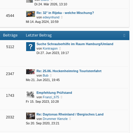
B
r
e
Di 24. Mär 2026, 13:10
t
e
a
u
e
i
g
Re: 32° in Rijeka - welche Mischung?
e
r
t
4544
N
von
edwynhund
s
B
r
e
Mi 14. Aug 2024, 10:59
t
e
a
u
e
i
g
e
r
t
Beiträge
Letzter Beitrag
s
B
r
t
e
a
e
Suche Schrauberhilfe im Raum Hamburg/Umland
i
g
5112
N
r
von
Kontragon
t
e
B
Di 27. Jun 2023, 19:17
r
u
e
a
e
i
g
s
t
t
r
Re: 25.06. Hockenheimring Touristenfahrt
2347
e
a
N
von
Bub
r
g
e
Mo 21. Jun 2021, 19:45
B
u
e
e
Empfehlung Prüfstand
i
s
1743
N
von
Franzi_675
t
t
e
Fr 15. Sep 2023, 10:28
r
e
u
a
r
e
g
B
Re: Daytonas Rheinland / Bergisches Land
s
e
2032
N
von
Drummer Kienzle
t
i
e
So 20. Sep 2020, 23:21
e
t
u
r
r
e
B