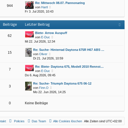
a
Re: Mittwoch 08.07. Pannonaring
s
e
g
944
N
von
Hartl
t
i
e
Fr 3. Jul 2020, 10:43
e
t
u
r
r
e
B
a
Beiträge
Letzter Beitrag
s
e
g
t
i
e
Biete- Arrow Auspuff
t
62
r
N
von
E-Duc
r
B
e
Mi 22. Jul 2026, 12:34
a
e
u
g
Re: Suche- Hinterrad Daytona 675R H67 ABS …
i
e
15
N
von
Oliver
t
s
e
Di 21. Jul 2026, 10:59
r
t
u
a
e
Re: Biete- Daytona 675, Modell 2010 Rennst…
e
g
r
7
N
von
E-Duc
s
B
e
Do 6. Aug 2026, 09:45
t
e
u
e
i
Re: Suche- Triumph Daytona 675 06-12
e
r
t
3
N
von
Finn.O
s
B
r
e
Mo 22. Jun 2026, 14:25
t
e
a
u
e
i
g
e
r
t
0
Keine Beiträge
s
B
r
t
e
a
e
i
g
r
t
takt
Policies
Das Team
Alle Cookies löschen
Alle Zeiten sind
UTC+02:00
B
r
e
a