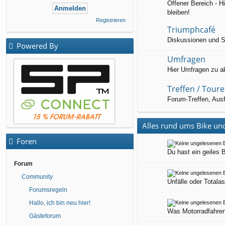
Offener Bereich - H
bleiben!
Registrieren
Triumphcafé
Diskussionen und Sm
Powered By
Umfragen
Hier Umfragen zu ak
Treffen / Tour
Forum-Treffen, Aus
Alles rund ums Bike und
Foren
Du hast ein geiles 
Forum
Community
Unfälle oder Totalas
Forumsregeln
Hallo, ich bin neu hier!
Was Motorradfahren 
Gästeforum