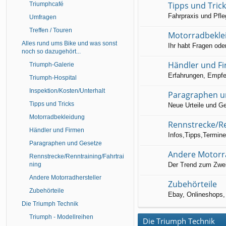
Tipps und Tric
Triumphcafé
Fahrpraxis und Pfle
Umfragen
Treffen / Touren
Motorradbekle
Alles rund ums Bike und was sonst
Ihr habt Fragen ode
noch so dazugehört...
Händler und F
Triumph-Galerie
Erfahrungen, Empfe
Triumph-Hospital
Inspektion/Kosten/Unterhalt
Paragraphen u
Tipps und Tricks
Neue Urteile und G
Motorradbekleidung
Rennstrecke/Re
Händler und Firmen
Infos,Tipps,Termin
Paragraphen und Gesetze
Andere Motorr
Rennstrecke/Renntraining/Fahrtrai
ning
Der Trend zum Zwe
Andere Motorradhersteller
Zubehörteile
Zubehörteile
Ebay, Onlineshops, 
Die Triumph Technik
Triumph - Modellreihen
Die Triumph Technik