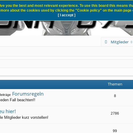
ive you the best and most relevant experience. To use this board this means tha
 more about the cookies used by clicking the "Cookie policy" on the main page o
[ I accept ]
Mitglieder
Themen
Forumsregeln
8
jeden Fall beachten!!
eu hier!
2786
e Mitglieder kurz vorstellen!
99