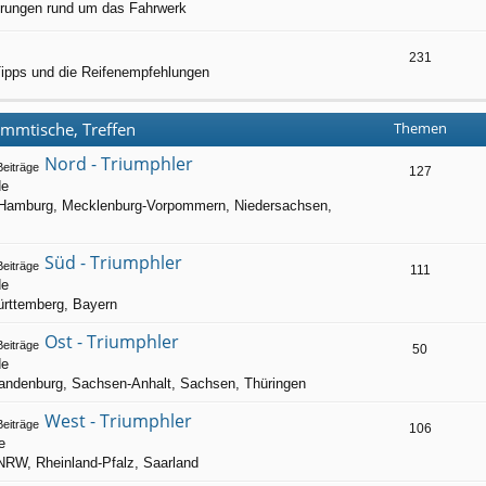
ahrungen rund um das Fahrwerk
231
 Tipps und die Reifenempfehlungen
ammtische, Treffen
Themen
Nord - Triumphler
127
de
 Hamburg, Mecklenburg-Vorpommern, Niedersachsen,
Süd - Triumphler
111
de
rttemberg, Bayern
Ost - Triumphler
50
de
Brandenburg, Sachsen-Anhalt, Sachsen, Thüringen
West - Triumphler
106
e
NRW, Rheinland-Pfalz, Saarland