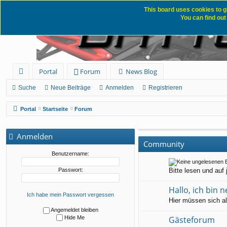
This board uses cookies to g
You can find out
Portal
Forum
News Blog
ch
Suche
Neue Beiträge
Anmelden
Registrieren
ne
Portal
Startseite
Forum
llz
ug
Anmelden
Community
rif
Benutzername:
f
Passwort:
Bitte lesen und auf 
Hallo, ich bin n
Ich habe mein Passwort vergessen
Hier müssen sich all
Angemeldet bleiben
Hide Me
Gästeforum