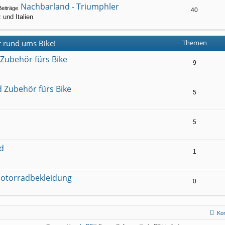
Nachbarland - Triumphler
40
 und Italien
r rund ums Bike!
Themen
 Zubehör fürs Bike
9
d Zubehör fürs Bike
5
d
5
d
1
Motorradbekleidung
0
Kon