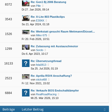
Re: Gen1 Bj 2006 Beratung
e
r
t
8372
N
von
Pille
s
B
r
e
Di 27. Jan 2026, 09:14
t
e
a
u
e
i
g
Re: X-Lite 803 Plastikclips
e
r
t
3543
N
von
E30KK
s
B
r
e
So 21. Apr 2024, 01:18
t
e
a
u
e
i
g
Re: Werkstatt gesucht Raum Mettmann/Düssel…
e
r
t
1526
N
von
Mike 675
s
B
r
e
Fr 20. Feb 2026, 10:51
t
e
a
u
e
i
g
Re: Zulassung mit Austauschmotor
e
r
t
1299
N
von
Sordo
s
B
r
e
Do 6. Apr 2023, 10:17
t
e
a
u
e
i
g
Re: Übersetzungthread
e
r
t
16133
N
von
fela0813
s
B
r
e
Sa 25. Jul 2026, 01:19
t
e
a
u
e
i
g
Re: Aprilia RSV4 Anschaffung?
e
r
t
2523
N
von
stickel68
s
B
r
e
Fr 12. Nov 2021, 15:02
t
e
a
u
e
i
g
Re: Verkaufe BOS Endschalldämpfer
e
r
t
6884
N
von
RealRoadRacing
s
B
r
e
Mi 25. Mär 2026, 15:10
t
e
a
u
e
i
g
e
r
t
Beiträge
Letzter Beitrag
s
B
r