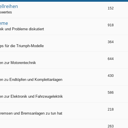
llreihen
152
swertes
leme
918
nik und Probleme diskutiert
364
ps für die Triumph-Modelle
644
en zur Motorentechnik
430
en zu Endtöpfen und Komplettanlagen
586
n zur Elektronik und Fahrzeugelektrik
218
Bremsen und Bremsanlagen zu tun hat
263