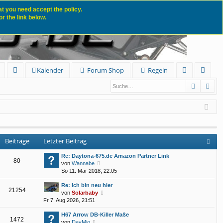
t you need accept the policy.
r the link below.
Kalender
S
Forum Shop
Regeln
Suche
Erw
FA
n
eg
Q
m
ist
el
rie
de
re
Beiträge
Letzter Beitrag
n
n
Re: Daytona-675.de Amazon Partner Link
80
N
von
Wannabe
e
So 11. Mär 2018, 22:05
u
Re: Ich bin neu hier
e
21254
N
von
Solarbaby
s
e
Fr 7. Aug 2026, 21:51
t
u
e
H67 Arrow DB-Killer Maße
e
r
1472
N
von
DavMio
s
B