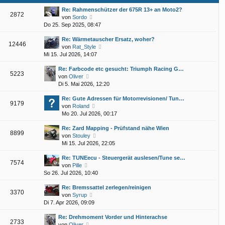
t
e
a
e
Re: Rahmenschützer der 675R 13+ an Moto2?
i
g
2872
N
r
von
Sordo
t
e
B
Do 25. Sep 2025, 08:47
r
u
e
a
Re: Wärmetauscher Ersatz, woher?
e
i
g
12446
N
von
Rat_Style
s
t
e
Mi 15. Jul 2026, 14:07
t
r
u
e
a
Re: Farbcode etc gesucht: Triumph Racing G…
e
r
g
5223
N
von
Oliver
s
B
e
Di 5. Mai 2026, 12:20
t
e
u
e
i
Re: Gute Adressen für Motorrevisionen/ Tun…
e
r
t
9179
N
von
Roland
s
B
r
e
Mo 20. Jul 2026, 00:17
t
e
a
u
e
i
g
Re: Zard Mapping - Prüfstand nähe Wien
e
r
t
8899
N
von
Stouley
s
B
r
e
Mi 15. Jul 2026, 22:05
t
e
a
u
e
i
g
Re: TUNEecu - Steuergerät auslesen/Tune se…
e
r
t
7574
N
von
Pille
s
B
r
e
So 26. Jul 2026, 10:40
t
e
a
u
e
i
g
Re: Bremssattel zerlegen/reinigen
e
r
t
3370
N
von
Syrup
s
B
r
e
Di 7. Apr 2026, 09:09
t
e
a
u
e
i
g
Re: Drehmoment Vorder und Hinterachse
e
r
t
2733
N
von
Oliver
s