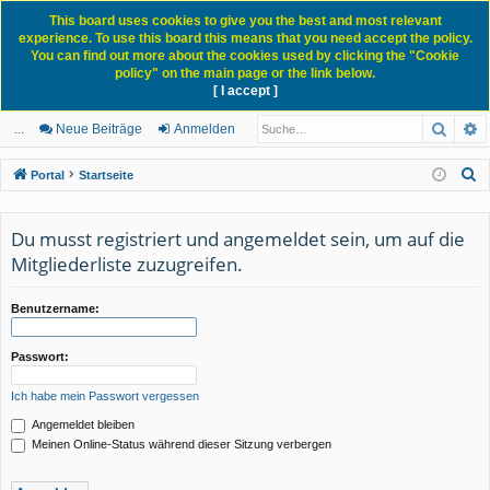
This board uses cookies to give you the best and most relevant
experience. To use this board this means that you need accept the policy.
You can find out more about the cookies used by clicking the "Cookie
policy" on the main page or the link below.
[ I accept ]
Portal
Forum
News Blog
Such
E
ch
itg
n
eg
...
Neue Beiträge
Anmelden
ne
lie
m
ist
S
Portal
Startseite
llz
de
el
rie
u
c
ug
r
de
re
Du musst registriert und angemeldet sein, um auf die
h
Mitgliederliste zuzugreifen.
rif
n
n
e
f
Benutzername:
Passwort:
Ich habe mein Passwort vergessen
Angemeldet bleiben
Meinen Online-Status während dieser Sitzung verbergen